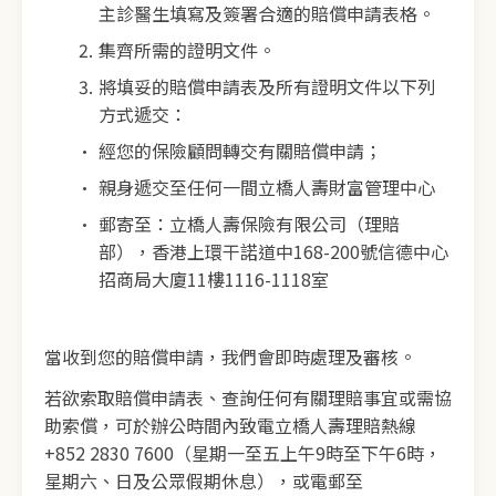
主診醫生填寫及簽署合適的賠償申請表格。
集齊所需的證明文件。
將填妥的賠償申請表及所有證明文件以下列
方式遞交：
經您的保險顧問轉交有關賠償申請；
親身遞交至任何一間立橋人壽財富管理中心
郵寄至：立橋人壽保險有限公司（理賠
部），香港上環干諾道中168-200號信德中心
招商局大廈11樓1116-1118室
當收到您的賠償申請，我們會即時處理及審核。
若欲索取賠償申請表、查詢任何有關理賠事宜或需協
助索償，可於辦公時間內致電立橋人壽理賠熱線
+852 2830 7600（星期一至五上午9時至下午6時，
星期六、日及公眾假期休息），或電郵至