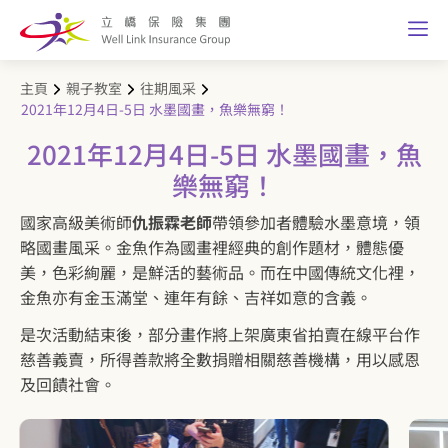
主頁
親子教室
往期風采
2021年12月4日-5日 水墨國畫，魚樂無窮！
2021年12月4日-5日 水墨國畫，魚
樂無窮！
國家高級美術師
仇振霖老師
帶領參加者體驗水墨意境，領
略國畫風采。金魚作為國畫裡經典的創作題材，體態優
美，色彩絢麗，是鮮活的藝術品。而在中國傳統文化裡，
金魚亦有金玉滿堂、連年有餘、吉祥如意的含義。
是次活動結束後，部分畫作將上架廣東省拍賣在線平台作
慈善義賣，所得善款將全數捐贈相關慈善機構，用以感恩
及回饋社會。