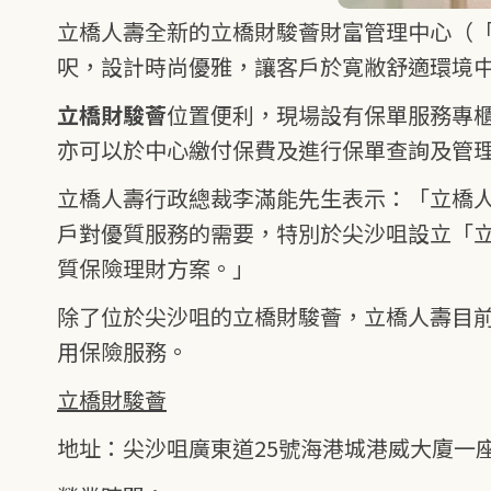
立橋人壽全新的立橋財駿薈財富管理中心（「立
呎，設計時尚優雅，讓客戶於寛敝舒適環境
立橋財駿薈
位置便利，現場設有保單服務專
亦可以於中心繳付保費及進行保單查詢及管
立橋人壽行政總裁李滿能先生表示：「立橋
戶對優質服務的需要，特別於尖沙咀設立「
質保險理財方案。」
除了位於尖沙咀的立橋財駿薈，立橋人壽目
用保險服務。
立橋財駿薈
地址：尖沙咀廣東道25號海港城港威大廈一座8樓