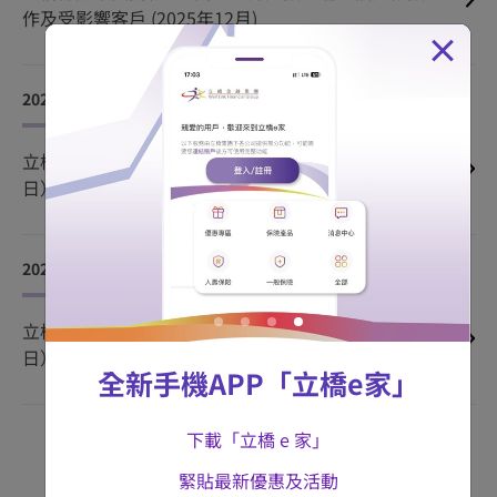
作及受影響客戶 (2025年12月)
×
2025-05-15
立橋人壽「立橋幸運大抽獎」結果公布（2025年5月15
日）
2024-10-07
立橋財駿薈財富管理中心 隆重開幕（2024年10月7
日）
喜盈於「息」五年儲蓄守護保 3
智選儲蓄保
旅遊保險計劃
全新手機APP「立橋e家」
優惠期內成功投保可享平均每年保證回報率高達
長達25 年保證現金價值、非保證終期紅利
輸入優惠碼“TR2026”即享單次旅遊保險計劃保
下載「立橋 e 家」
4.59
%
了解更多
費8折優惠！
兼人壽保障及保費折扣
緊貼最新優惠及活動