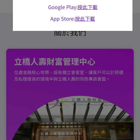
【只限網上投保】
把握機會，立即行動。
Google Play:
按此下載
立即投保
App Store:
按此下載
報價及投保
了解詳情
關於我們
立橋人壽財富管理中心
位處金融核心地帶，設有獨立會客室，讓客戶可以於舒適
及私穩度高的環境中與立橋人壽的保險專員會面。