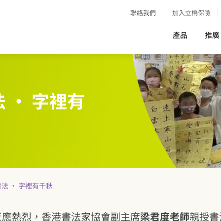
聯絡我們
加入立橋保險
產品
推廣
法 · 字裡有
國書法 · 字裡有千秋
反應熱烈，香港書法家協會副主席
梁君度老師
親授書