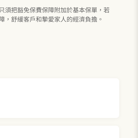
只須把豁免保費保障附加於基本保單，若
障，舒緩客戶和摯愛家人的經濟負擔。