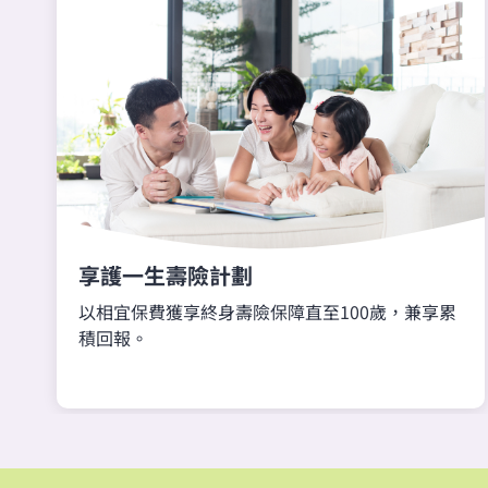
享護一生壽險計劃
以相宜保費獲享終身壽險保障直至100歲，兼享累
積回報。